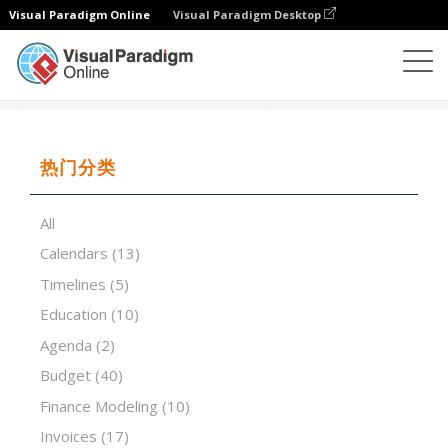
Visual Paradigm Online
Visual Paradigm Desktop
试算表
模板
VRIO Analysis
热门分类
All
Calendars
(13)
Timelines
(5)
Education
(10)
Agenda
(2)
Budget
(40)
Finance Modeling
(10)
Invoices
(17)