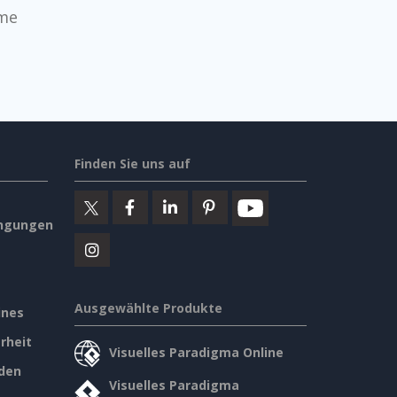
mme
Finden Sie uns auf
ngungen
Ausgewählte Produkte
ines
rheit
Visuelles Paradigma Online
den
Visuelles Paradigma