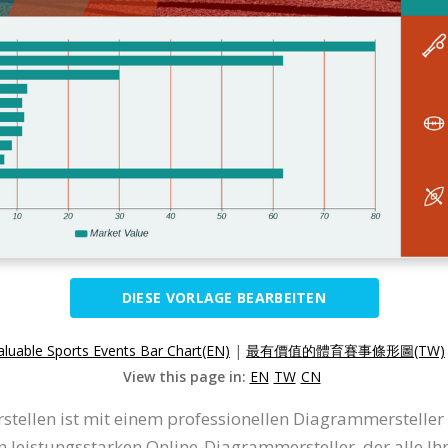
DIESE VORLAGE BEARBEITEN
luable Sports Events Bar Chart(EN)
|
最有價值的體育賽事條形圖(TW)
View this page in:
EN
TW
CN
stellen ist mit einem professionellen Diagrammersteller
en leistungsstarken Online-Diagrammersteller, der alle I