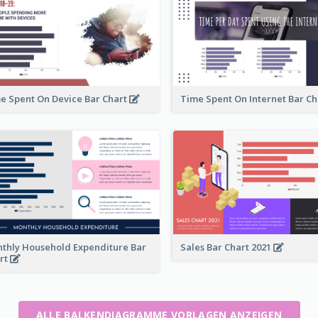
e Spent On Device Bar Chart
Time Spent On Internet Bar C
thly Household Expenditure Bar
Sales Bar Chart 2021
rt
ALLE BALKENDIAGRAMME VORLAGEN ANZEIGEN