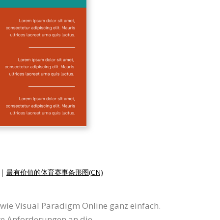
|
最有价值的体育赛事条形图(CN)
 wie Visual Paradigm Online ganz einfach.
hre Anforderungen an die