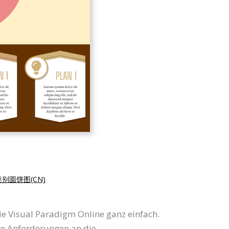
别圆饼图(CN)
ie Visual Paradigm Online ganz einfach.
hre Anforderungen an die