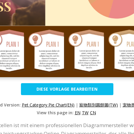
DIESE VORLAGE BEARBEITEN
ed Version:
Pet Category Pie Chart(EN)
|
寵物類別圓餅圖(TW)
|
宠物类
View this page in:
EN
TW
CN
tellen ist mit einem professionellen Diagrammersteller w
en leistungsstarken Online-Diagrammersteller, der alle I