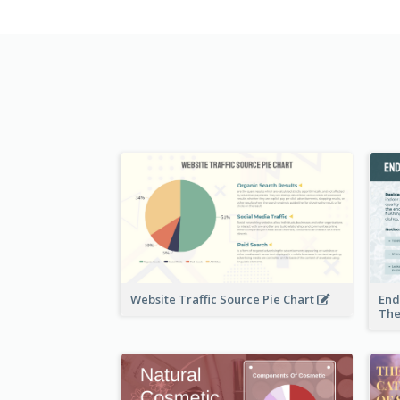
Website Traffic Source Pie Chart
End
The