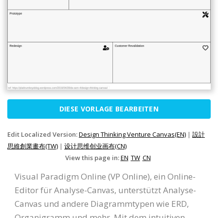
DIESE VORLAGE BEARBEITEN
Edit Localized Version:
Design Thinking Venture Canvas(EN)
|
設計
思維創業畫布(TW)
|
设计思维创业画布(CN)
View this page in:
EN
TW
CN
Visual Paradigm Online (VP Online), ein Online-
Editor für Analyse-Canvas, unterstützt Analyse-
Canvas und andere Diagrammtypen wie ERD,
Organigramm und mehr. Mit dem intuitiven