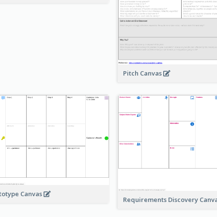
Pitch Canvas
totype Canvas
Requirements Discovery Canv