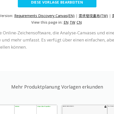
DIESE VORLAGE BEARBEITEN
Version:
Requirements Discovery Canvas(EN)
|
需求發現畫布(TW)
|
View this page in:
EN
TW
CN
ine Online-Zeichensoftware, die Analyse-Canvases und ei
und mehr umfasst. Es verfügt über einen einfachen, aber
tellen können.
Mehr Produktplanung Vorlagen erkunden