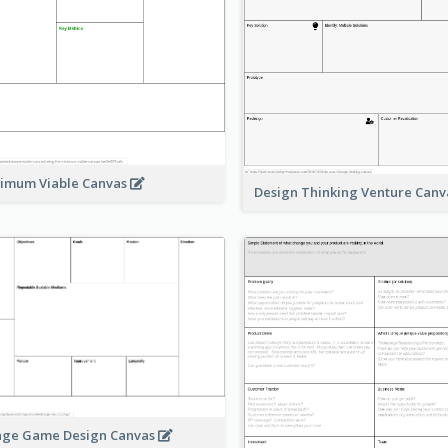
imum Viable Canvas
Design Thinking Venture Can
age Game Design Canvas