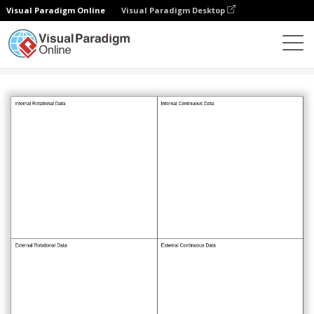
Visual Paradigm Online
Visual Paradigm Desktop
Diagramme
Vorlagen
Projektleitung
Data Canvas