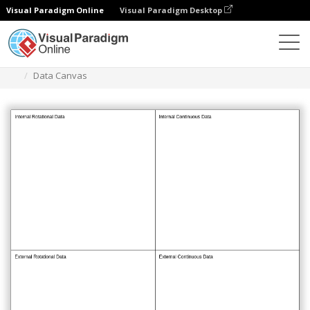
Visual Paradigm Online
Visual Paradigm Desktop
Diagramy
Szablony
Zarządzanie projektami
Data Canvas