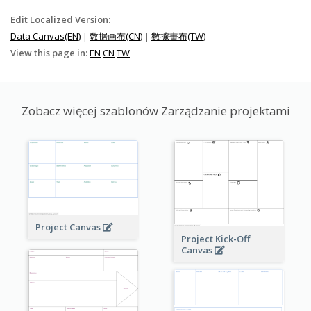
Edit Localized Version:
Data Canvas(EN)
|
数据画布(CN)
|
數據畫布(TW)
View this page in:
EN
CN
TW
Zobacz więcej szablonów Zarządzanie projektami
Project Canvas
Project Kick-Off
Canvas