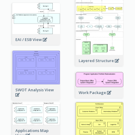
EAI / ESB View
Layered Structure
SWOT Analysis View
Work Package
Applications Map