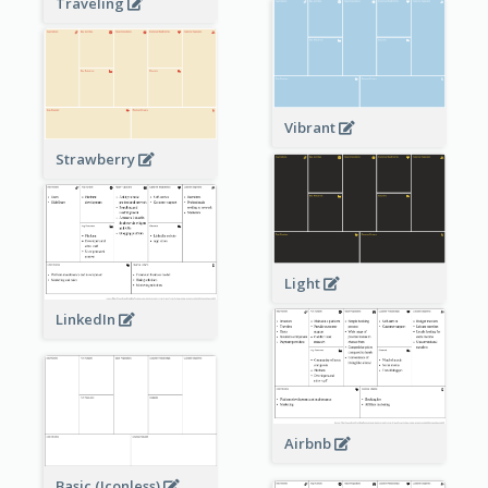
Traveling
Vibrant
Strawberry
Light
LinkedIn
Airbnb
Basic (Iconless)