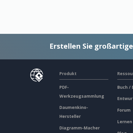
Erstellen Sie großarti
Produkt
Ressou
PDF-
Buch /
Werkzeugsammlung
Entwur
Daumenkino-
Forum
Hersteller
Lernen
Diagramm-Macher