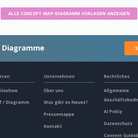
ALLE CONCEPT MAP-DIAGRAMM VORLAGEN ANZEIGEN
ge Diagramme
S
rcen
Unternehmen
Rechtliches
 Diashow
Über uns
Allgemeine
Geschäftsbedi
f / Diagramm
Was gibt es Neues?
AI Policy
Pressemappe
Datenschutz
Kontakt
Content Guidel