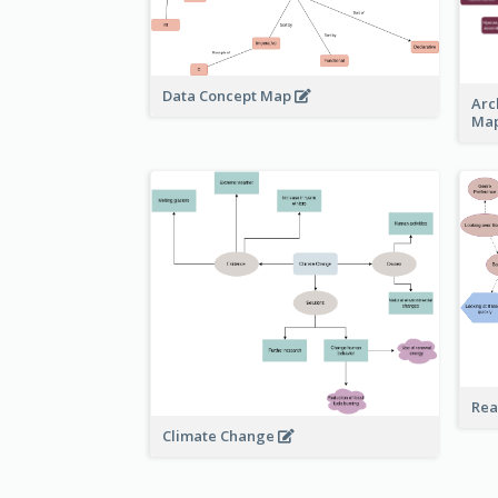
Data Concept Map
Arc
Ma
Rea
Climate Change