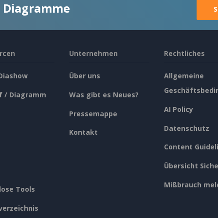
ge Diagramme
S
rcen
Unternehmen
Rechtliches
 Diashow
Über uns
Allgemeine
Geschäftsbedi
f / Diagramm
Was gibt es Neues?
AI Policy
Pressemappe
Datenschutz
Kontakt
Content Guidel
Übersicht Siche
Mißbrauch mel
lose Tools
verzeichnis