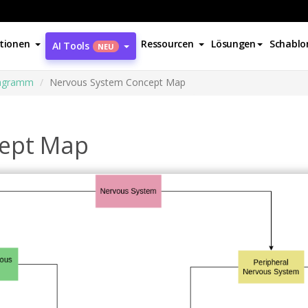
tionen
Ressourcen
Lösungen
Schablo
AI Tools
NEU
iagramm
Nervous System Concept Map
cept Map