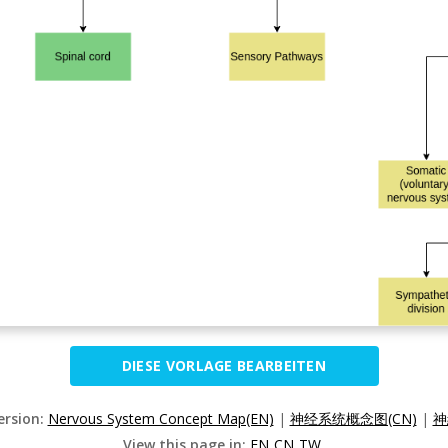
DIESE VORLAGE BEARBEITEN
ersion:
Nervous System Concept Map(EN)
|
神经系统概念图(CN)
|
神
View this page in:
EN
CN
TW