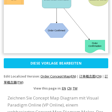
DIESE VORLAGE BEARBEITEN
Edit Localized Version:
Order Concept Map(EN)
|
订单概念图(CN)
|
訂
單概念圖(TW)
View this page in:
EN
CN
TW
Zeichnen Sie Concept Map Diagram mit Visual
Paradigm Online (VP Online), einem
webbasierten Concept Map Diagram Maker. Der