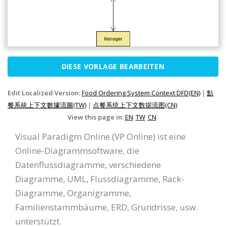
DIESE VORLAGE BEARBEITEN
Edit Localized Version:
Food Ordering System Context DFD(EN)
|
點
餐系統上下文數據流圖(TW)
|
点餐系统上下文数据流图(CN)
View this page in:
EN
TW
CN
Visual Paradigm Online (VP Online) ist eine
Online-Diagrammsoftware, die
Datenflussdiagramme, verschiedene
Diagramme, UML, Flussdiagramme, Rack-
Diagramme, Organigramme,
Familienstammbäume, ERD, Grundrisse, usw.
unterstützt.