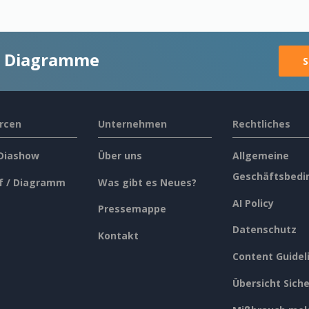
ge Diagramme
S
rcen
Unternehmen
Rechtliches
 Diashow
Über uns
Allgemeine
Geschäftsbedi
f / Diagramm
Was gibt es Neues?
AI Policy
Pressemappe
Datenschutz
Kontakt
Content Guidel
Übersicht Siche