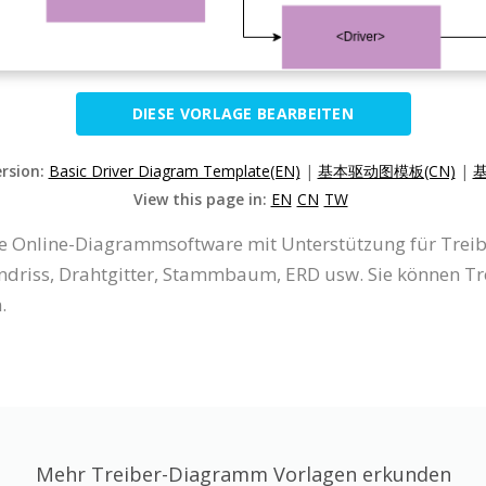
DIESE VORLAGE BEARBEITEN
ersion:
Basic Driver Diagram Template(EN)
|
基本驱动图模板(CN)
|
基
View this page in:
EN
CN
TW
eine Online-Diagrammsoftware mit Unterstützung für Tre
riss, Drahtgitter, Stammbaum, ERD usw. Sie können T
.
Mehr Treiber-Diagramm Vorlagen erkunden