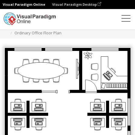
Visual Paradigm Online
Visual Paradigm Desktop
Diagramme
Vorlagen
Grundriss Arbeitszimmer
Ordinary Office Floor Plan