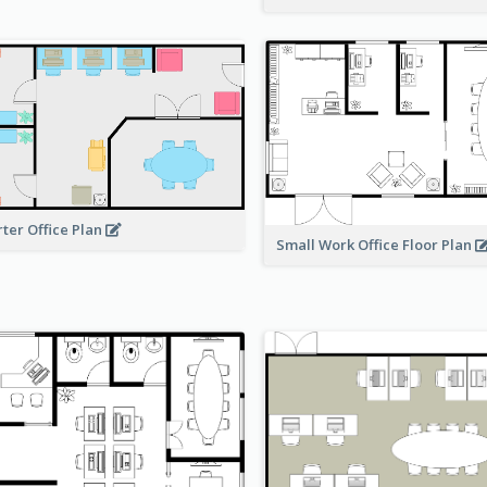
rter Office Plan
Small Work Office Floor Plan