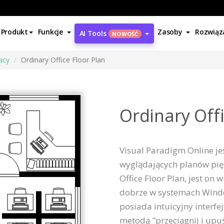
Produkt
Funkcje
Zasoby
Rozwiąz
AI Tools
NOWOŚĆ
racy
Ordinary Office Floor Plan
Ordinary Offi
Visual Paradigm Online je
wyglądających planów pięt
Office Floor Plan, jest on
dobrze w systemach Windo
posiada intuicyjny interf
metodą "przeciągnij i upuś