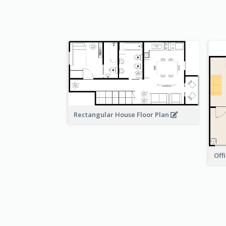
Rectangular House Floor Plan
Off