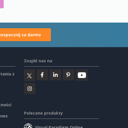
Rozpocznij za darmo
Znajdź nas na
tania z
tności
Polecane produkty
ines
Visual Paradigm Online