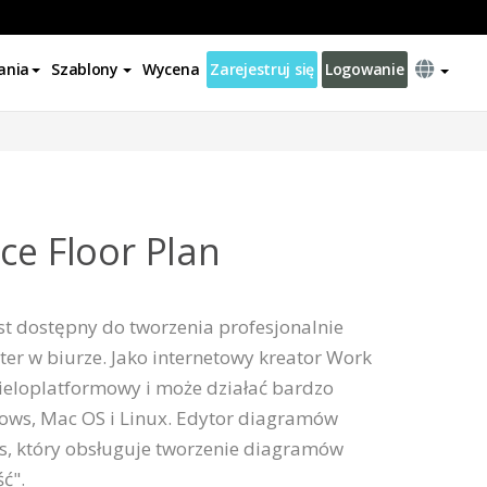
ania
Szablony
Wycena
Zarejestruj się
Logowanie
ce Floor Plan
st dostępny do tworzenia profesjonalnie
er w biurze. Jako internetowy kreator Work
 wieloplatformowy i może działać bardzo
ws, Mac OS i Linux. Edytor diagramów
ejs, który obsługuje tworzenie diagramów
ć".