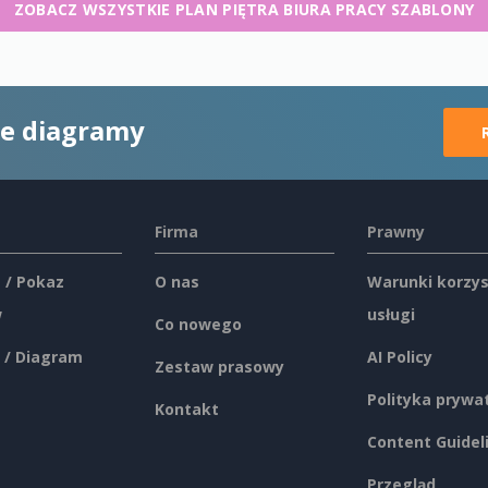
ZOBACZ WSZYSTKIE PLAN PIĘTRA BIURA PRACY SZABLONY
ne diagramy
Firma
Prawny
 / Pokaz
O nas
Warunki korzys
w
usługi
Co nowego
 / Diagram
AI Policy
Zestaw prasowy
Polityka prywa
Kontakt
Content Guidel
Przegląd