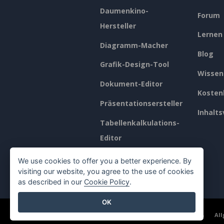
Daumenkino-
Forum
Hersteller
Lernen
Diagramm-Macher
Blog
Grafik-Design-Tool
Wissen
Dokument-Editor
Kosten
Präsentationsersteller
Inhalts
Tabellenkalkulations-
Editor
Preisgestaltung
We use cookies to offer you a better experience. By
visiting our website, you agree to the use of cookies
as described in our
Cookie Policy
.
OK
©2026 by Visual Paradigm. Alle Rechte vorbehalten.
Al