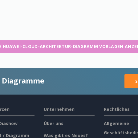
E HUAWEI-CLOUD-ARCHITEKTUR-DIAGRAMM VORLAGEN ANZE
ge Diagramme
S
rcen
Unternehmen
Rechtliches
 Diashow
Über uns
Allgemeine
Geschäftsbedi
f / Diagramm
Was gibt es Neues?