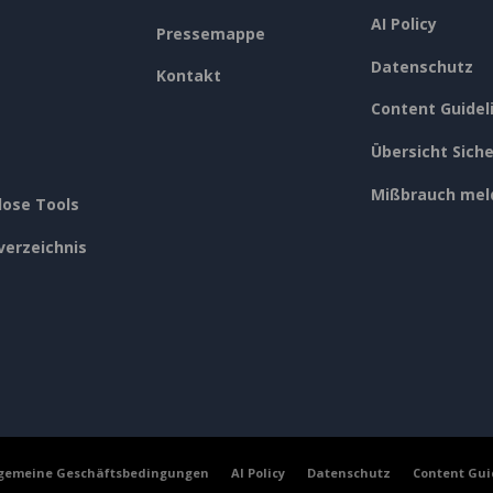
AI Policy
Pressemappe
Datenschutz
Kontakt
Content Guidel
Übersicht Siche
Mißbrauch mel
lose Tools
verzeichnis
lgemeine Geschäftsbedingungen
AI Policy
Datenschutz
Content Gui