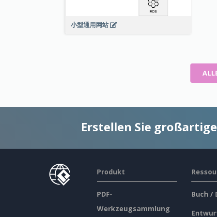
小型通用网站
ALL
Erstellen Sie großarti
Produkt
Ressou
PDF-
Buch /
Werkzeugsammlung
Entwur