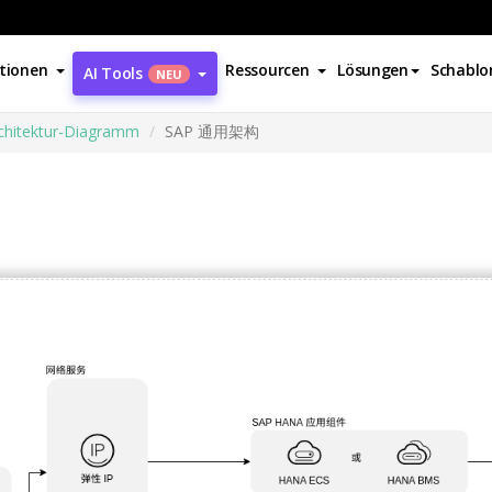
tionen
Ressourcen
Lösungen
Schablo
AI Tools
NEU
chitektur-Diagramm
SAP 通用架构