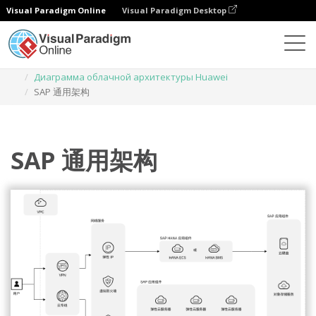
Visual Paradigm Online
Visual Paradigm Desktop
Диаграммы
Шаблоны
Диаграмма облачной архитектуры Huawei
SAP 通用架构
SAP 通用架构