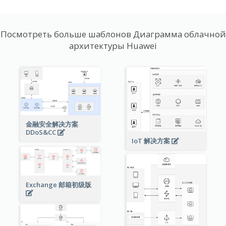
Посмотреть больше шаблонов Диаграмма облачной
архитектуры Huawei
金融安全解决方案
DDoS&CC
IoT 解决方案
Exchange 邮箱初级版