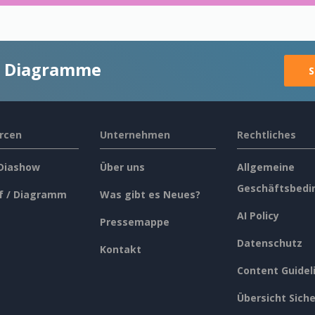
ge Diagramme
S
rcen
Unternehmen
Rechtliches
 Diashow
Über uns
Allgemeine
Geschäftsbedi
f / Diagramm
Was gibt es Neues?
AI Policy
Pressemappe
Datenschutz
Kontakt
Content Guidel
Übersicht Siche