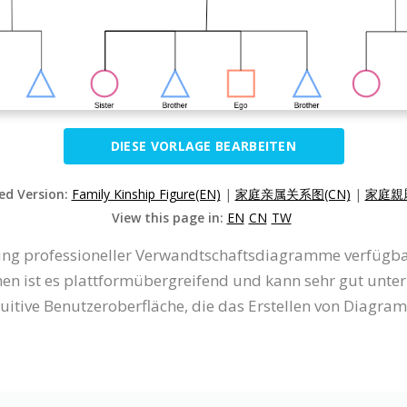
DIESE VORLAGE BEARBEITEN
zed Version:
Family Kinship Figure(EN)
|
家庭亲属关系图(CN)
|
家庭親
View this page in:
EN
CN
TW
ellung professioneller Verwandtschaftsdiagramme verfügb
n ist es plattformübergreifend und kann sehr gut unte
uitive Benutzeroberfläche, die das Erstellen von Diagr