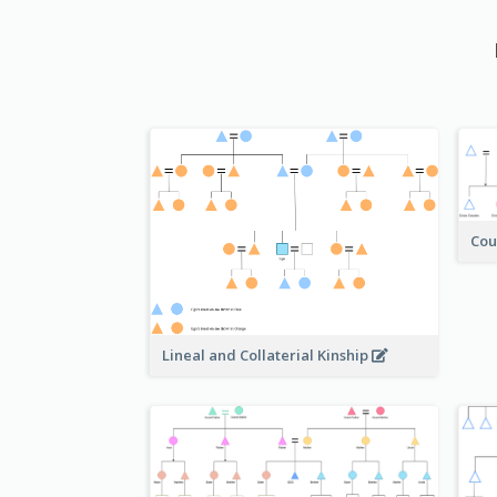
Cou
Lineal and Collaterial Kinship