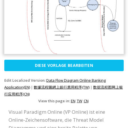
DIESE VORLAGE BEARBEITEN
Edit Localized Version:
Data Flow Diagram Online Banking
Application(EN)
|
數據流程圖網上銀行應用程序(TW)
|
数据流程图网上银
行应用程序(CN)
View this page in:
EN
TW
CN
Visual Paradigm Online (VP Online) ist eine
Online-Zeichensoftware, die Threat Model
Diagramme und eine breite Palette von