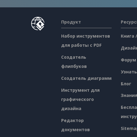
Продукт
Ресур
Набор инструментов
Книга 
для работы с PDF
Дизай
Создатель
Форум
флипбуков
Узнать
Создатель диаграмм
Блог
Инструмент для
Знани
графического
Беспл
дизайна
инстр
Редактор
Sitema
документов