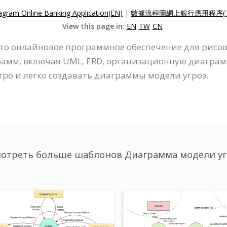
agram Online Banking Application(EN)
|
數據流程圖網上銀行應用程序(T
View this page in:
EN
TW
CN
 - это онлайновое программное обеспечение для р
амм, включая UML, ERD, организационную диаграмм
о и легко создавать диаграммы модели угроз.
отреть больше шаблонов Диаграмма модели у