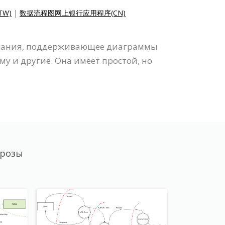
W)
|
数据流程图网上银行应用程序(CN)
исования, поддерживающее диаграммы
у и другие. Она имеет простой, но
грозы