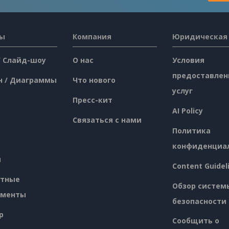
сы
Компания
Юридическая
/ Слайд-шоу
О нас
Условия
предоставлен
н / Диаграммы
Что нового
услуг
Пресс-кит
AI Policy
Связаться с нами
Политика
конфиденциа
я
Content Guidel
атные
Обзор систем
ументы
безопасности
p
Сообщить о