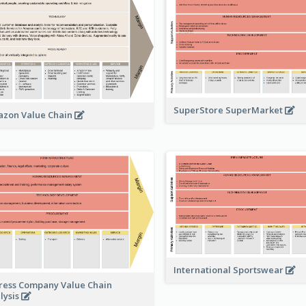
SuperStore SuperMarket
zon Value Chain
International Sportswear
ress Company Value Chain
lysis