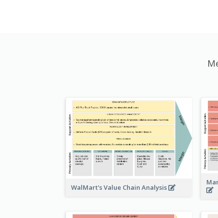
Me
Man
WalMart's Value Chain Analysis