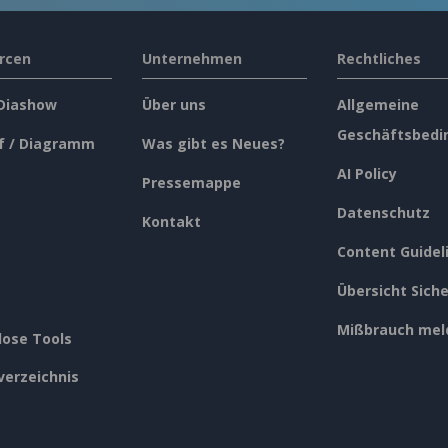
rcen
Unternehmen
Rechtliches
 Diashow
Über uns
Allgemeine
Geschäftsbedi
f / Diagramm
Was gibt es Neues?
AI Policy
Pressemappe
Datenschutz
Kontakt
Content Guidel
Übersicht Siche
Mißbrauch mel
lose Tools
verzeichnis