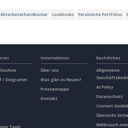
Mitarbeiterhandbücher
Lookbooks
Persönliche Portfolios
rcen
Unternehmen
Rechtliches
 Diashow
Über uns
Allgemeine
Geschäftsbedi
f / Diagramm
Was gibt es Neues?
AI Policy
Pressemappe
Datenschutz
Kontakt
Content Guidel
Übersicht Siche
Mißbrauch mel
lose Tools