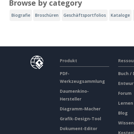
Browse by category
Biografie
Broschüren
Geschäftsportfolios
Kataloge
Produkt
Ressou
PDF-
Buch /
Werkzeugsammlung
Entwur
Daumenkino-
Forum
Hersteller
Lernen
Diagramm-Macher
Blog
Grafik-Design-Tool
Wissen
Dokument-Editor
Kosten