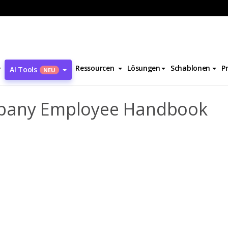
bücher
Simple Business Company Employee Handbook
Ressourcen
Lösungen
Schablonen
P
AI Tools
NEU
mpany Employee Handbook