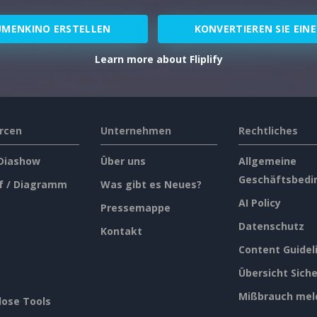
UMENKINO ERSTELLEN
KONVERTIEREN SIE EINE
Learn more about Fliplify
rcen
Unternehmen
Rechtliches
 Diashow
Über uns
Allgemeine
Geschäftsbedi
f / Diagramm
Was gibt es Neues?
AI Policy
Pressemappe
Datenschutz
Kontakt
Content Guidel
Übersicht Siche
Mißbrauch mel
lose Tools