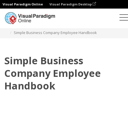
Visual Paradigm Online
Visual Paradigm Desktop
翻页书本
模板
员工手册
Simple Business Company Employee Handbook
Simple Business
Company Employee
Handbook