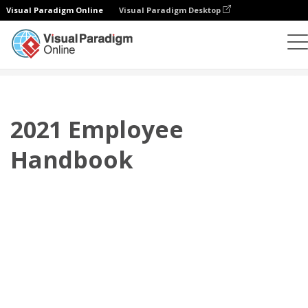
Visual Paradigm Online
Visual Paradigm Desktop
翻页书本
模板
员工手册
2021 Employee Handbook
2021 Employee
Handbook