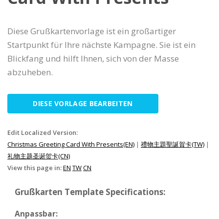
Diese Grußkartenvorlage ist ein großartiger
Startpunkt für Ihre nächste Kampagne. Sie ist ein
Blickfang und hilft Ihnen, sich von der Masse
abzuheben.
DIESE VORLAGE BEARBEITEN
Edit Localized Version:
Christmas Greeting Card With Presents(EN)
|
禮物主題聖誕賀卡(TW)
|
礼物主题圣诞贺卡(CN)
View this page in:
EN
TW
CN
Grußkarten Template Specifications:
Anpassbar: