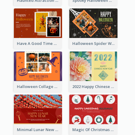
Haunted Attraction Themed Halloween Card
Spooky Halloween Greeting Card
Have A Good Time This Halloween Greeting Card
Halloween Spider Web Greeting Card
Halloween Collage Greeting Card
2022 Happy Chinese New Year Flower Photo Greeting Card
Minimal Lunar New Year Celebration Greeting Card
Magic Of Christmas Holidays Greeting Card