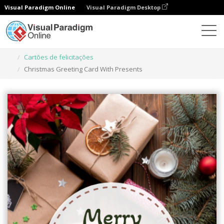
Visual Paradigm Online
Visual Paradigm Desktop
Ferramenta de design gráfico
Modelos
Cartões de felicitações
Christmas Greeting Card With Presents