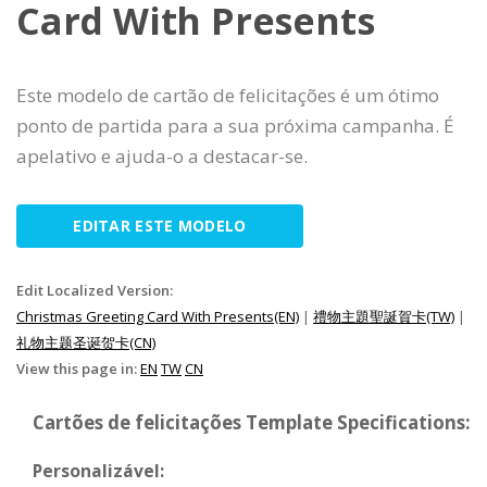
Card With Presents
Este modelo de cartão de felicitações é um ótimo
ponto de partida para a sua próxima campanha. É
apelativo e ajuda-o a destacar-se.
EDITAR ESTE MODELO
Edit Localized Version:
Christmas Greeting Card With Presents(EN)
|
禮物主題聖誕賀卡(TW)
|
礼物主题圣诞贺卡(CN)
View this page in:
EN
TW
CN
Cartões de felicitações Template Specifications:
Personalizável: