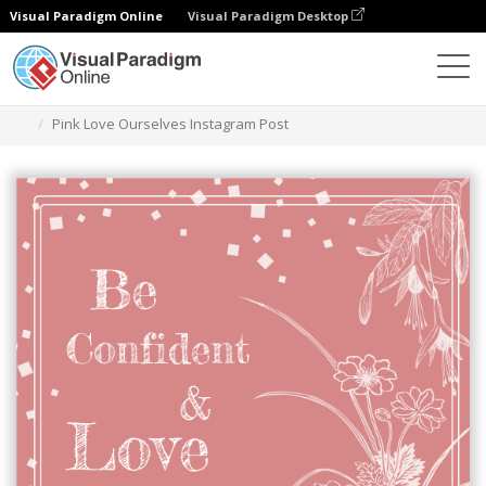
Visual Paradigm Online
Visual Paradigm Desktop
Grafik-Design-Tool
Vorlagen
Instagram-Beiträge
Pink Love Ourselves Instagram Post