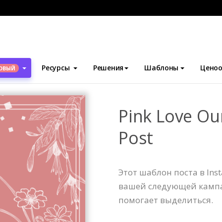
блоны
Посты Instagram
Pink Love Ourselves Instagram Post
Ресурсы
Решения
Шаблоны
Ценоо
ОВЫЙ
Pink Love Ou
Post
Этот шаблон поста в Ins
вашей следующей кампа
помогает выделиться.