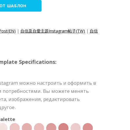
ТОТ ШАБЛОН
Post(EN)
|
自信及自愛主題Instagram帖子(TW)
|
自信
plate Specifications:
nstagram можно настроить и оформить в
и потребностями. Вы можете менять
та, изображения, редактировать
ругое.
alette