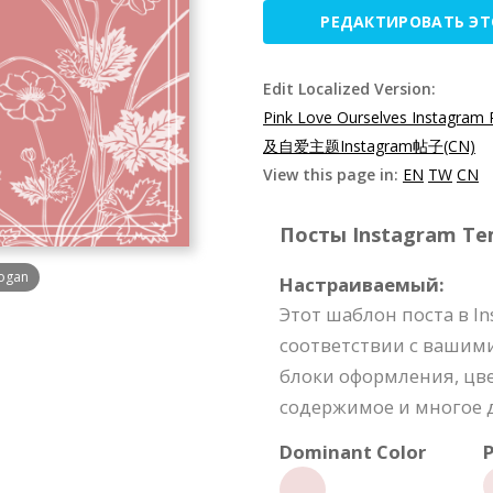
РЕДАКТИРОВАТЬ Э
Edit Localized Version:
Pink Love Ourselves Instagram 
及自爱主题Instagram帖子(CN)
View this page in:
EN
TW
CN
Посты Instagram Tem
logan
Настраиваемый:
Этот шаблон поста в I
соответствии с вашим
блоки оформления, цве
содержимое и многое д
Dominant Color
P