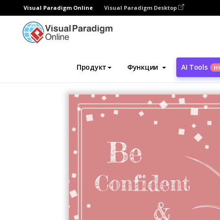
Visual Paradigm Online
Visual Paradigm Desktop
Инструмент графического дизайна
Ша
Продукт
Функции
AI Tools
Н