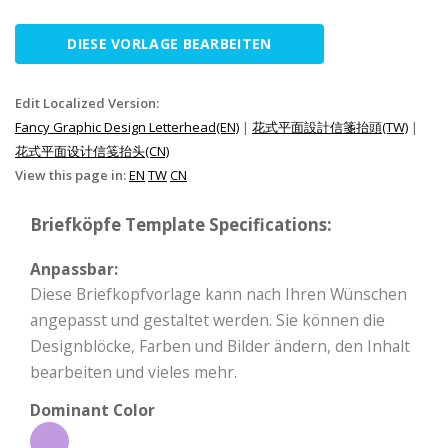
DIESE VORLAGE BEARBEITEN
Edit Localized Version:
Fancy Graphic Design Letterhead(EN)
|
花式平面設計信箋抬頭(TW)
|
花式平面设计信笺抬头(CN)
View this page in:
EN
TW
CN
Briefköpfe Template Specifications:
Anpassbar:
Diese Briefkopfvorlage kann nach Ihren Wünschen
angepasst und gestaltet werden. Sie können die
Designblöcke, Farben und Bilder ändern, den Inhalt
bearbeiten und vieles mehr.
Dominant Color