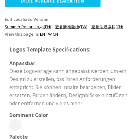
DIESE VORLAGE BEARBEITEN
Edit Localized Version:
Summer Resort Logo(EN)
|
避暑勝地徽標(TW)
|
避暑法规徽标(CN)
View this page in:
EN
TW
CN
Logos Template Specifications:
Anpassbar:
Diese Logovorlage kann angepasst werden, um ein
Design zu erstellen, das Ihren Anforderungen
entspricht. Sie können Inhalte bearbeiten, Bilder
ersetzen, Farben ändern, Designblöcke hinzufügen
oder entfernen und vieles mehr.
Dominant Color
Palette