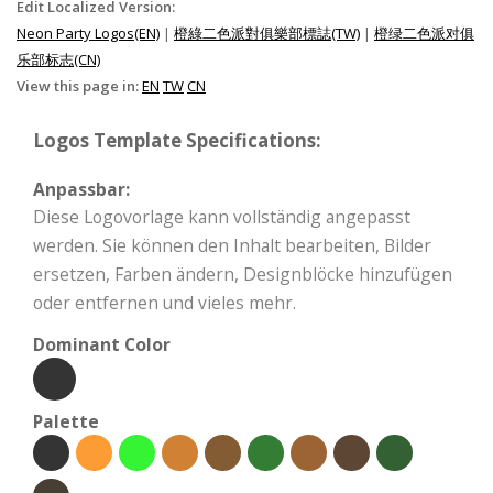
Edit Localized Version:
Neon Party Logos(EN)
|
橙綠二色派對俱樂部標誌(TW)
|
橙绿二色派对俱
乐部标志(CN)
View this page in:
EN
TW
CN
Logos Template Specifications:
Anpassbar:
Diese Logovorlage kann vollständig angepasst
werden. Sie können den Inhalt bearbeiten, Bilder
ersetzen, Farben ändern, Designblöcke hinzufügen
oder entfernen und vieles mehr.
Dominant Color
Palette