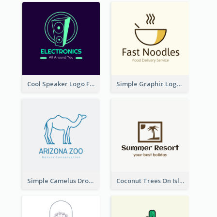
Cool Speaker Logo For Electronic Components Store
Simple Graphic Logo Of Noodles
Simple Camelus Dromedary Logo
Coconut Trees On Island Logo For Holiday Travelling