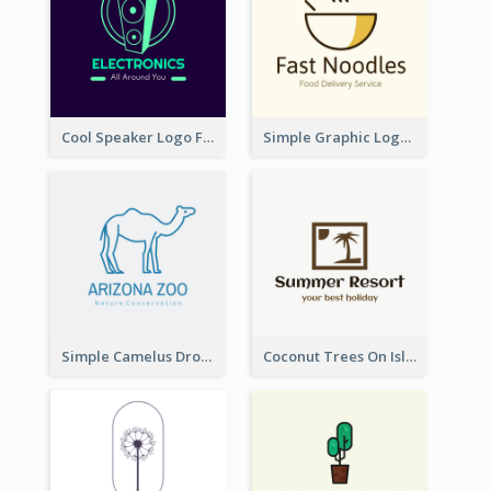
Cool Speaker Logo For Electronic Components Store
Simple Graphic Logo Of Noodles
Simple Camelus Dromedary Logo
Coconut Trees On Island Logo For Holiday Travelling