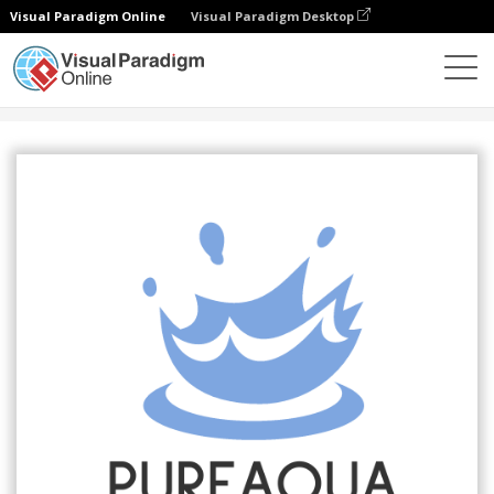
Visual Paradigm Online
Visual Paradigm Desktop
Grafik-Design-Tool
Vorlagen
Logos
Aqua Logos