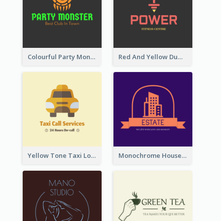
Colourful Party Monster Logo For Club
Red And Yellow Dumbbell Logo For Fitness Certre
Yellow Tone Taxi Logo For Calling Services
Monochrome House Estate Logo