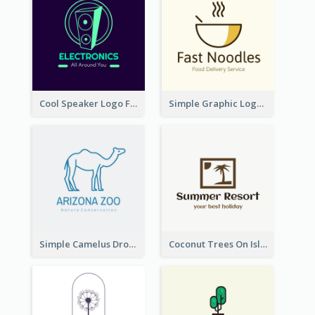
Cool Speaker Logo For Electronic Components Store
Simple Graphic Logo Of Noodles
Simple Camelus Dromedary Logo
Coconut Trees On Island Logo For Holiday Travelling