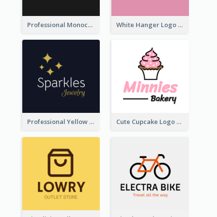
Professional Monochrome Logo For Security Services
White Hanger Logo For Clothes Store
Professional Yellow And White Sparkles Jewelry Logo
Cute Cupcake Logo For Bakery