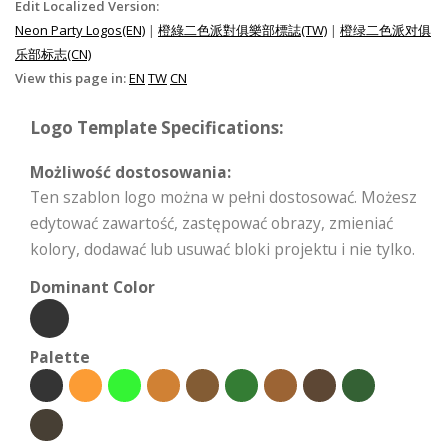
Edit Localized Version:
Neon Party Logos(EN)
|
橙綠二色派對俱樂部標誌(TW)
|
橙绿二色派对俱
乐部标志(CN)
View this page in:
EN
TW
CN
Logo Template Specifications:
Możliwość dostosowania:
Ten szablon logo można w pełni dostosować. Możesz
edytować zawartość, zastępować obrazy, zmieniać
kolory, dodawać lub usuwać bloki projektu i nie tylko.
Dominant Color
Palette