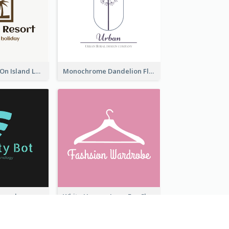
Coconut Trees On Island Logo For Holiday Travelling
Monochrome Dandelion Flower Logo
Professional Monochrome Logo For Security Services
White Hanger Logo For Clothes Store