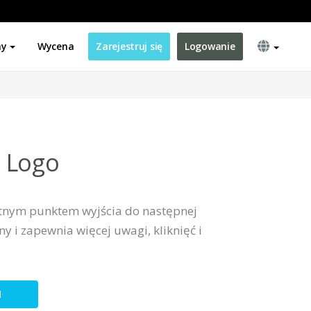
ny
Wycena
Zarejestruj się
Logowanie
 Logo
etnym punktem wyjścia do następnej
ny i zapewnia więcej uwagi, kliknięć i
N