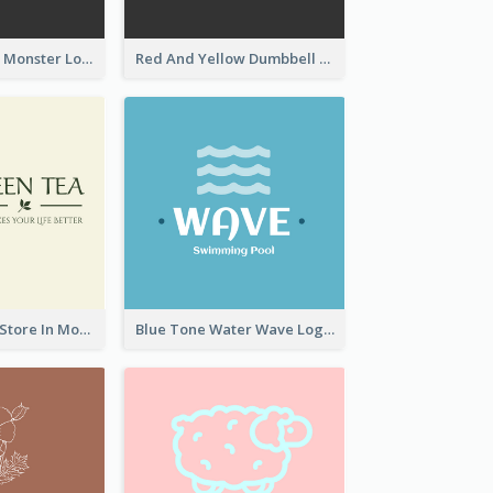
Colourful Party Monster Logo For Club
Red And Yellow Dumbbell Logo For Fitness Certre
Natural Drinks Store In Monochrome
Blue Tone Water Wave Logo