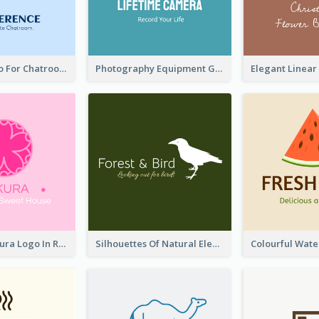
Chat Box Logo For Chatroom Services
Photography Equipment Graphic Logo In Monochrome
Japanese Sakura Logo In Round Shape
Silhouettes Of Natural Elements Logo