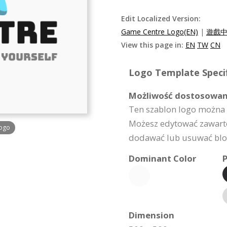
Edit Localized Version:
Game Centre Logo(EN)
|
遊戲中
View this page in:
EN
TW
CN
Logo Template Specif
Możliwość dostosowan
Ten szablon logo można 
Możesz edytować zawarto
Logo
dodawać lub usuwać bloki
Dominant Color
P
Dimension