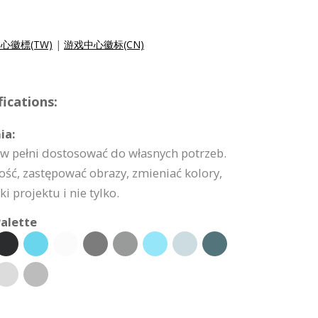
心徽標(TW)
|
游戏中心徽标(CN)
ications:
ia:
w pełni dostosować do własnych potrzeb.
ść, zastępować obrazy, zmieniać kolory,
 projektu i nie tylko.
alette