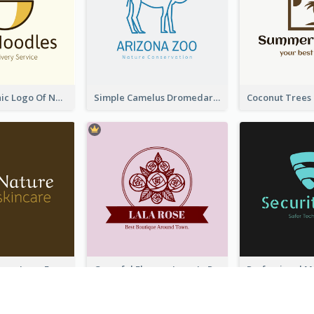
Simple Graphic Logo Of Noodles
Simple Camelus Dromedary Logo
Simplicity Leaves Logo For Body Care Store
Graceful Flowers Logo In Round Shape