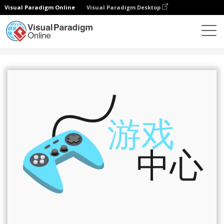
Visual Paradigm Online
Visual Paradigm Desktop
设计
模板
Logo
游戏中心徽标