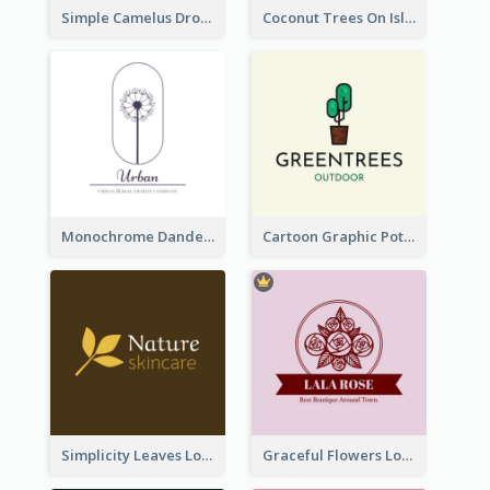
Simple Camelus Dromedary Logo
Coconut Trees On Island Logo For Holiday Travelling
Monochrome Dandelion Flower Logo
Cartoon Graphic Potted Plant Logo
Simplicity Leaves Logo For Body Care Store
Graceful Flowers Logo In Round Shape