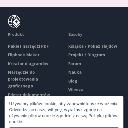
Produkt
Zasoby
Pakiet narzędzi PDF
Książka / Pokaz slajdów
Flipbook Maker
Projekt / Diagram
Kreator diagramów
Forum
Narzędzie do
Nauka
projektowania
Blog
graficznego
Wiedza
Edytor dokumentów
Darmowe narzędzia
Kreator prezentacji
Używamy plików cookie, aby zapewnić lepsze wrażenia.
Mapa witryny
Odwiedzając naszą witrynę, wyrażasz zgodę na
Edytor arkuszy
używanie plików cookie zgodnie z naszą
Polityką plików
kalkulacyjnych
cookie
.
Firma
Ceny