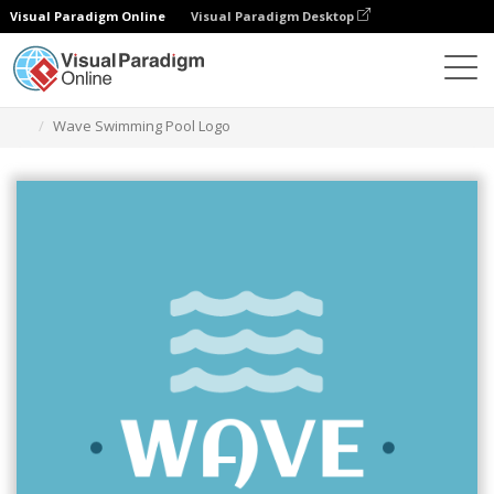
Visual Paradigm Online
Visual Paradigm Desktop
Narzędzie do projektowania grafiki
Szablony
Logo
Wave Swimming Pool Logo