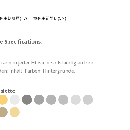
色主題簡歷(TW)
|
黄色主题简历(CN)
 Specifications:
kann in jeder Hinsicht vollständig an Ihre
n: Inhalt, Farben, Hintergründe,
alette