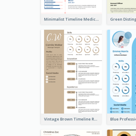
Minimalist Timeline Medical Student Resume
Vintage Brown Timeline Resume