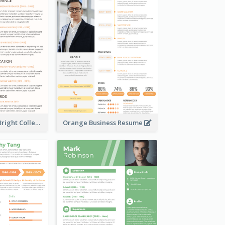
Distinguished Bright College Student Resume
Orange Business Resume