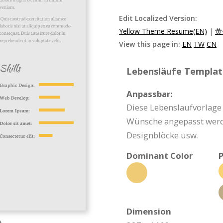
Edit Localized Version:
Yellow Theme Resume(EN)
|
黃
View this page in:
EN
TW
CN
Lebensläufe Template
Anpassbar:
Diese Lebenslaufvorlage 
Wünsche angepasst werde
Designblöcke usw.
Dominant Color
P
Dimension