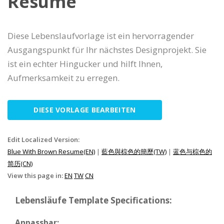
Resume
Diese Lebenslaufvorlage ist ein hervorragender
Ausgangspunkt für Ihr nächstes Designprojekt. Sie
ist ein echter Hingucker und hilft Ihnen,
Aufmerksamkeit zu erregen.
DIESE VORLAGE BEARBEITEN
Edit Localized Version:
Blue With Brown Resume(EN)
|
藍色與棕色的簡歷(TW)
|
蓝色与棕色的
简历(CN)
View this page in:
EN
TW
CN
Lebensläufe Template Specifications:
Anpassbar: