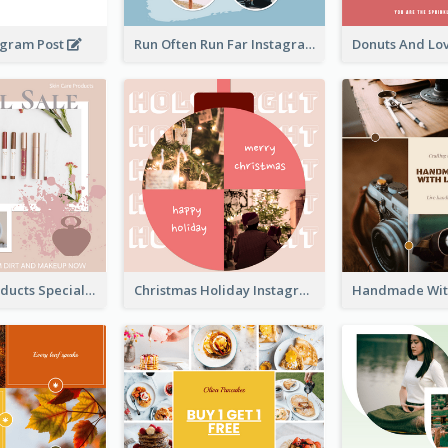
agram Post
Run Often Run Far Instagram Post
Skin Care Products Special Sale Instagram Post
Christmas Holiday Instagram Post