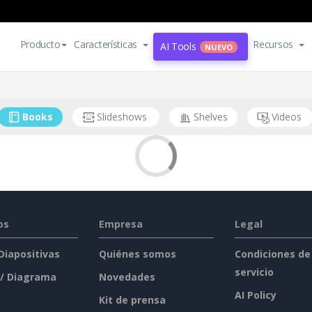
Producto
Características
Recursos
AI Tools
NUEVO
Books
Slideshows
Shelves
Videos
os
Empresa
Legal
 Diapositivas
Quiénes somos
Condiciones de
servicio
 / Diagrama
Novedades
AI Policy
Kit de prensa