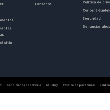
Política de pri
er
Contacto
Content Guidel
Seguridad
mientos
Denunciar abu
ientas
tas
l sitio
s.
Condiciones de servicio
AI Policy
Política de privacidad
Conten