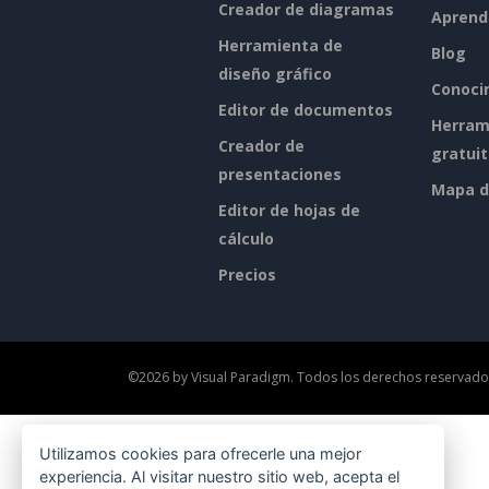
Creador de diagramas
Aprend
Herramienta de
Blog
diseño gráfico
Conoci
Editor de documentos
Herram
Creador de
gratui
presentaciones
Mapa de
Editor de hojas de
cálculo
Precios
©2026 by Visual Paradigm. Todos los derechos reservado
Utilizamos cookies para ofrecerle una mejor
experiencia. Al visitar nuestro sitio web, acepta el