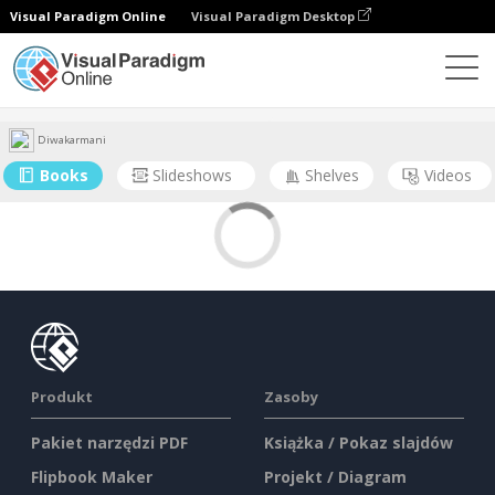
Visual Paradigm Online
Visual Paradigm Desktop
Społeczność
Użytkownik
Diwakarmani
Books
Slideshows
Shelves
Videos
Produkt
Zasoby
Pakiet narzędzi PDF
Książka / Pokaz slajdów
Flipbook Maker
Projekt / Diagram