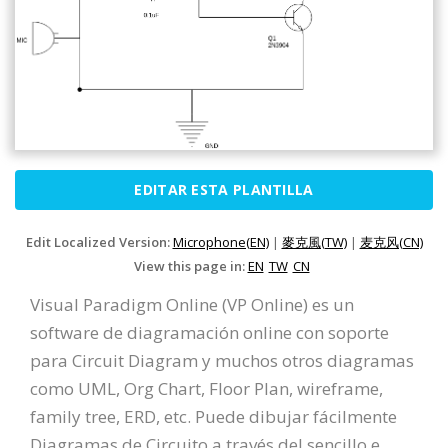
EDITAR ESTA PLANTILLA
Edit Localized Version:
Microphone(EN)
|
麥克風(TW)
|
麦克风(CN)
View this page in:
EN
TW
CN
Visual Paradigm Online (VP Online) es un
software de diagramación online con soporte
para Circuit Diagram y muchos otros diagramas
como UML, Org Chart, Floor Plan, wireframe,
family tree, ERD, etc. Puede dibujar fácilmente
Diagramas de Circuito a través del sencillo e