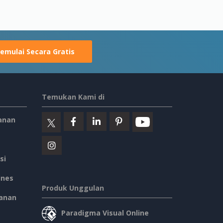
emulai Secara Gratis
Temukan Kami di
anan
si
ines
Produk Unggulan
anan
Paradigma Visual Online