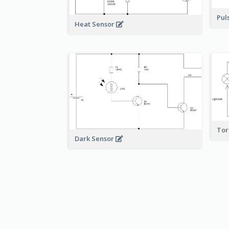
Pul
Heat Sensor
To
Dark Sensor