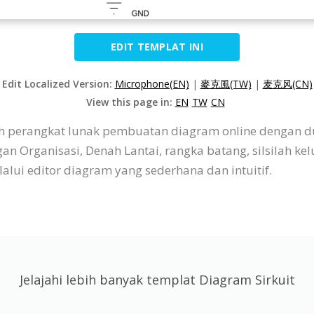
EDIT TEMPLAT INI
Edit Localized Version:
Microphone(EN)
|
麥克風(TW)
|
麦克风(CN)
View this page in:
EN
TW
CN
lah perangkat lunak pembuatan diagram online dengan 
n Organisasi, Denah Lantai, rangka batang, silsilah kel
ui editor diagram yang sederhana dan intuitif.
Jelajahi lebih banyak templat Diagram Sirkuit