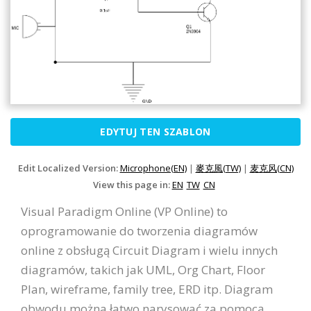
EDYTUJ TEN SZABLON
Edit Localized Version:
Microphone(EN)
|
麥克風(TW)
|
麦克风(CN)
View this page in:
EN
TW
CN
Visual Paradigm Online (VP Online) to
oprogramowanie do tworzenia diagramów
online z obsługą Circuit Diagram i wielu innych
diagramów, takich jak UML, Org Chart, Floor
Plan, wireframe, family tree, ERD itp. Diagram
obwodu można łatwo narysować za pomocą