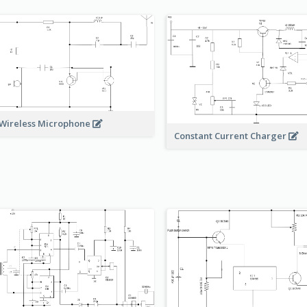
Wireless Microphone
Constant Current Charger