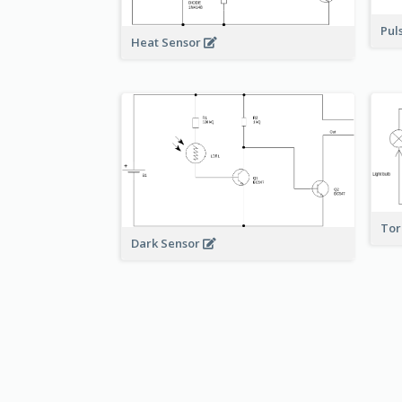
Pul
Heat Sensor
To
Dark Sensor