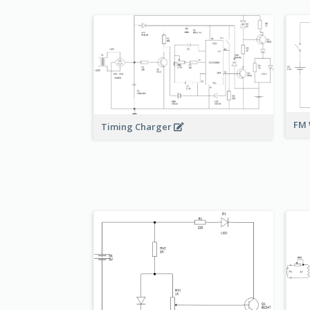
FM 
Timing Charger