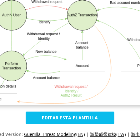
EDITAR ESTA PLANTILLA
ed Version:
Guerrilla Threat Modelling(EN)
|
游擊威脅建模(TW)
|
游击