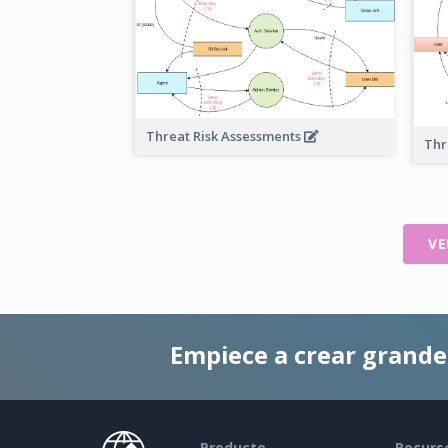
Threat Risk Assessments
Thr
VE
Empiece a crear grand
Producto
Recurs