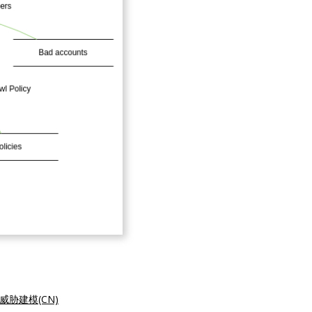
威胁建模(CN)