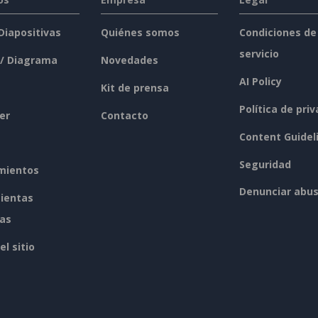
 Diapositivas
Quiénes somos
Condiciones de
servicio
 / Diagrama
Novedades
AI Policy
Kit de prensa
Política de pri
er
Contacto
Content Guidel
Seguridad
mientos
Denunciar abu
ientas
tas
l sitio