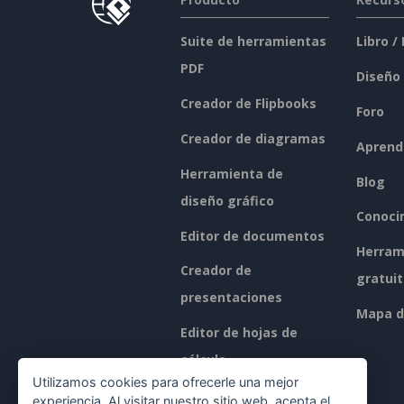
Suite de herramientas
Libro /
PDF
Diseño
Creador de Flipbooks
Foro
Creador de diagramas
Aprend
Herramienta de
Blog
diseño gráfico
Conoci
Editor de documentos
Herram
Creador de
gratui
presentaciones
Mapa de
Editor de hojas de
cálculo
Utilizamos cookies para ofrecerle una mejor
Precios
experiencia. Al visitar nuestro sitio web, acepta el