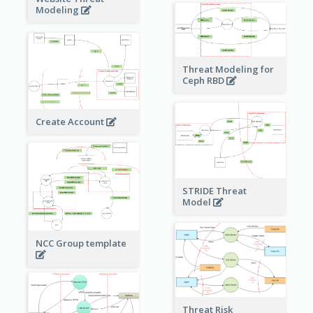
Modeling
Threat Modeling for
Ceph RBD
Create Account
STRIDE Threat
Model
NCC Group template
Threat Risk