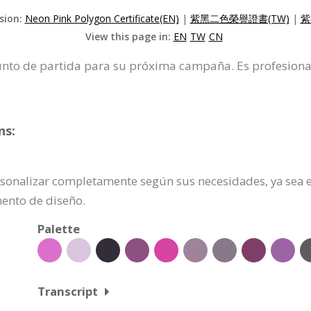
rsion:
Neon Pink Polygon Certificate(EN)
|
紫黑二色榮譽證書(TW)
|
紫
View this page in:
EN
TW
CN
punto de partida para su próxima campaña. Es profesional 
ns:
ersonalizar completamente según sus necesidades, ya sea e
mento de diseño.
Palette
Transcript