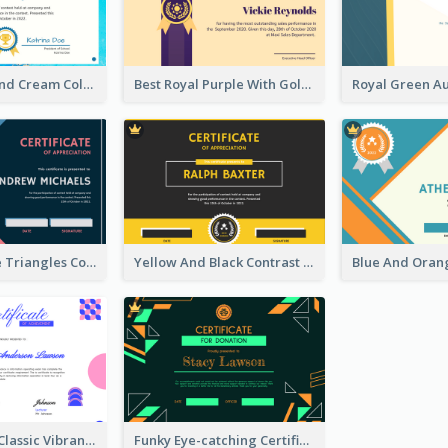
Bright Blue And Cream Color Certificate Of Completion
Best Royal Purple With Gold Ribbon Certificate Design
Pink And Blue Triangles Confetti Celebration Certificate
Yellow And Black Contrast Simple Certificate
Vintage And Classic Vibrant Certificate Design Ideas
Funky Eye-catching Certificate Design Template