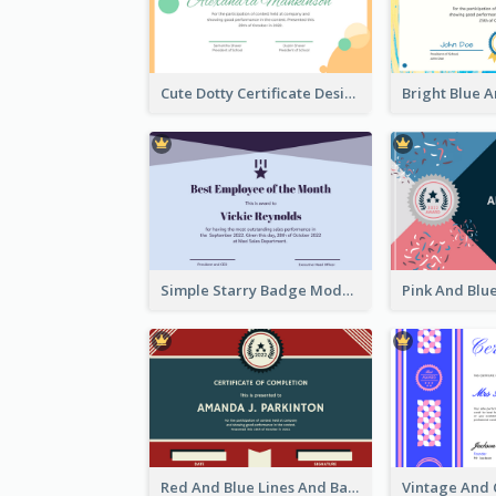
Cute Dotty Certificate Design Template Idea
Simple Starry Badge Modern Certificate Design
Red And Blue Lines And Badge Completion Certificate