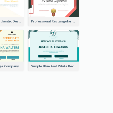
Royal Green Authentic Design Certificate For Appreciation
Professional Rectangular Border Certificate Design Ideas
Blue And Orange Company Triangles With Badge Certificate
Simple Blue And White Rectangle Certificate